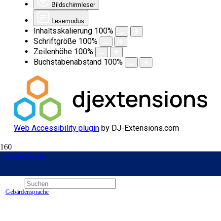
Bildschirmleser
Lesemodus
Inhaltsskalierung
100
%
Schriftgröße
100
%
Zeilenhöhe
100
%
Buchstabenabstand
100
%
Web Accessibility plugin
by DJ-Extensions.com
Leichte Sprache
Datenschutzerklärung-alt
Start
Gebärdensprache
Datenschutzerklärung-alt
Die Betreiber dieser Seiten nehmen den Schutz Ihrer persönlichen
Daten sehr ernst. Wir behandeln Ihre personenbezogenen Daten